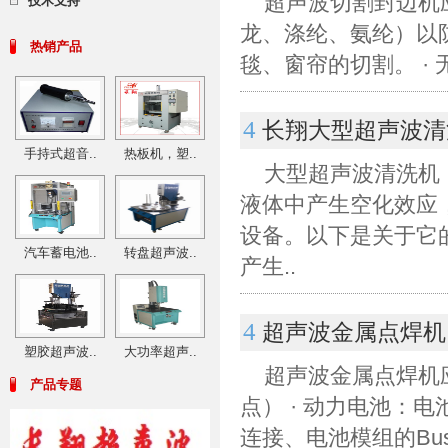
超声波切割封边机应
技术支持
龙、涤纶、氨纶）以防
热销产品
毯、窗帘的切割。 · 
4
长翔大型超声波清
手持式超音..
热板机，塑..
大型超声波清洗机：
液体中产生空化效应
设备。以下是关于它的
汽车蓄电池..
转盘超声波..
产生..
4
超声波金属点焊机
塑胶超声波..
大功率超声..
超声波金属点焊机应
产品专题
点） · 动力电池：
连接、电池模组的Bus