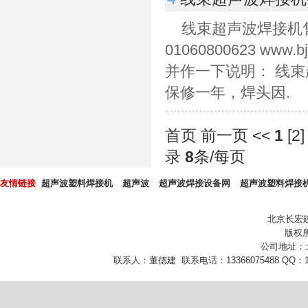
线束超声波焊接机
01060800623 w
并作一下说明： 线
保修一年，焊头因.
首页 前一页
<<
1
[
2
]
录
8
条/每页
友情链接
超声波塑料焊接机
超声波
超声波焊接设备网
超声波塑料焊接
北京长宏
版权所
公司地址：
联系人：董德建 联系电话：13366075488 QQ：10432