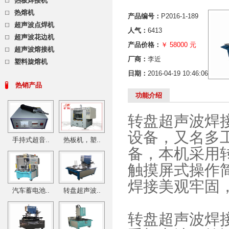
热板焊接机
热熔机
产品编号：
P2016-1-189
超声波点焊机
人气：
6413
超声波花边机
产品价格：
￥ 58000 元
超声波熔接机
厂商：
李近
塑料旋熔机
日期：
2016-04-19 10:46:06
热销产品
功能介绍
转盘超声波焊
设备，又名多
手持式超音..
热板机，塑..
备，本机采用
触摸屏式操作
焊接美观牢固
汽车蓄电池..
转盘超声波..
转盘超声波焊