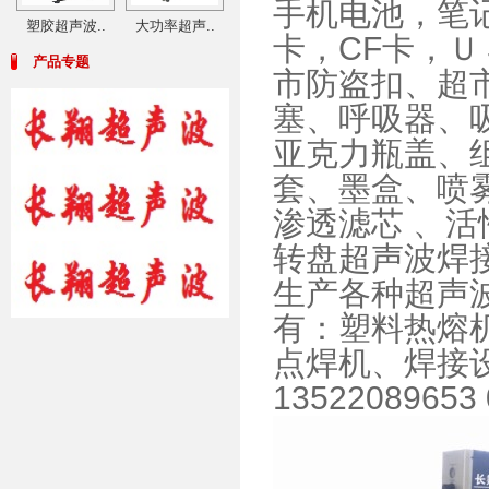
手机电池，笔
塑胶超声波..
大功率超声..
卡，CF卡，
产品专题
市防盗扣、超
塞、呼吸器、
亚克力瓶盖、
套、墨盒、喷
渗透滤芯 、活
转盘超声波焊
生产各种超声
有：塑料热熔
点焊机、焊接
13522089653