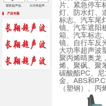
片、紧急停车
塑胶超声波..
大功率超声..
灯、防水灯、
产品专题
标志、汽车尾
镜、汽车遮阳
箱、汽车标志
镜、自行车反
大功率超声波
聚丙烯晴奥龙
烯、聚砜、聚苯
碳酸酯PC、尼
金、ABS和P
（塑钢）、丙