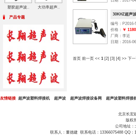
日期：2017-04-
塑胶超声波..
大功率超声..
30KHZ超声波
产品专题
编号：P2016-5
价格：
￥ 118
厂商：李近
日期：2016-06-
首页 前一页
<<
1
[
2
] [
3
] [
4
]
>>
下
友情链接
超声波塑料焊接机
超声波
超声波焊接设备网
超声波塑料焊接
北京长宏
版权所
公司地址：
联系人：董德建 联系电话：13366075488 QQ：10432