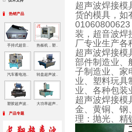
技术支持
超声波焊接模具
货的模具，如
热销产品
01060800
装，超音波焊
厂专业生产各
手持式超音..
热板机，塑..
超声波焊接模
部件制造业、
子制造业、家
汽车蓄电池..
转盘超声波..
业、塑料玩具
业、各种包装
超声波焊接模
塑胶超声波..
大功率超声..
金、黄铜、钢
产品专题
理：抛光、精