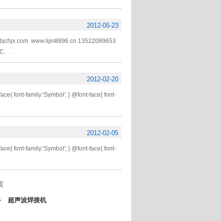
2012-05-23
ww.lijin8896.cn 13522089653
C、.
2012-02-20
ce{ font-family:'Symbol'; } @font-face{ font-
2012-02-05
ce{ font-family:'Symbol'; } @font-face{ font-
页
备
超声波焊接机