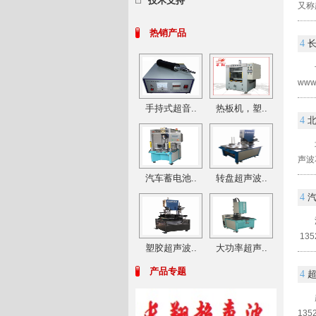
技术支持
又称
热销产品
4
ww
手持式超音..
热板机，塑..
4
声波
汽车蓄电池..
转盘超声波..
4
13
塑胶超声波..
大功率超声..
产品专题
4
13