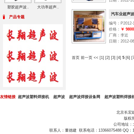
日期：2012-10-
塑胶超声波..
大功率超声..
汽车业超声波
产品专题
编号：P2012-1
价格：
￥ 980
厂商：李近
日期：2012-08-
首页
前一页
<<
[
1
] [
2
] [
3
] [
4
]
5
[
6
] [
友情链接
超声波塑料焊接机
超声波
超声波焊接设备网
超声波塑料焊接
北京长宏
版权所
公司地址：
联系人：董德建 联系电话：13366075488 QQ：10432