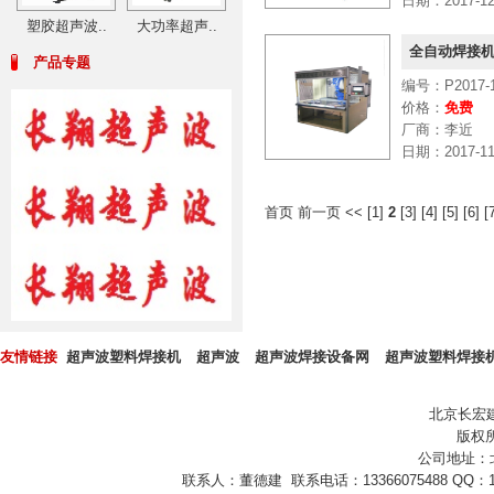
日期：2017-12-
塑胶超声波..
大功率超声..
全自动焊接机
产品专题
编号：P2017-1
价格：
免费
厂商：李近
日期：2017-11-
首页
前一页
<<
[
1
]
2
[
3
] [
4
] [
5
] [
6
] [
友情链接
超声波塑料焊接机
超声波
超声波焊接设备网
超声波塑料焊接
北京长宏
版权所
公司地址：
联系人：董德建 联系电话：13366075488 QQ：10432