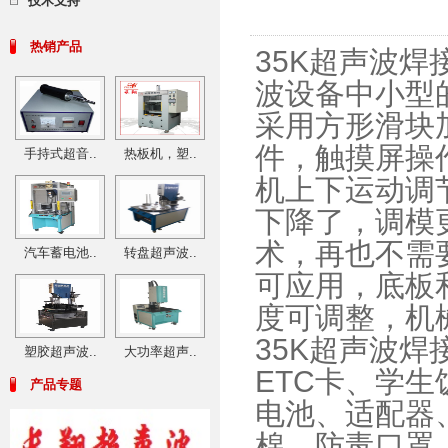
技术支持
热销产品
35K超声波
波设备中​小
采用方形滑块
件，触摸屏操
手持式超音..
热板机，塑..
机上下运动调
下降了，调模
术，再也不需
汽车蓄电池..
转盘超声波..
可应用，底板
度可调整，机
35K超声波
塑胶超声波..
大功率超声..
ETC卡、学
产品专题
电池、适配器
棉、防毒口罩