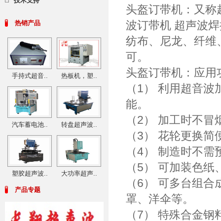
技术支持
头盔订带机：又称
波订带机 超声波
热销产品
纺布、尼龙、纤维、
可。
头盔订带机：应用
手持式超音..
热板机，塑..
（1） 利用超音
能。
（2） 加工时不
汽车蓄电池..
转盘超声波..
（3） 花轮更换
（4） 制造时不
（5） 可加装色
塑胶超声波..
大功率超声..
（6） 可多台组
产品专题
罩、洋伞等。
（7） 特殊合金