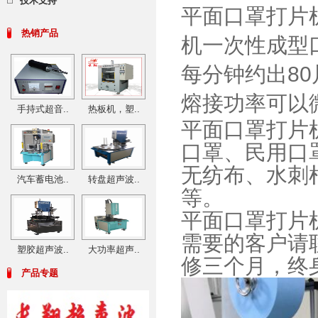
技术支持
平面口罩打片
热销产品
机一次性成型
每分钟约出8
熔接功率可以
手持式超音..
热板机，塑..
平面口罩打片
口罩、民用口
无纺布、水刺
汽车蓄电池..
转盘超声波..
等。​
平面口罩打片
需要的客户请
塑胶超声波..
大功率超声..
修三个月，终
产品专题