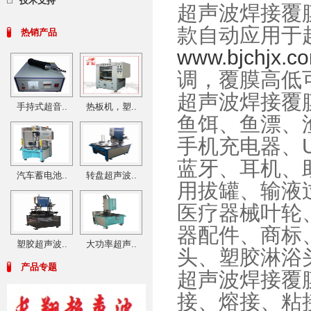
技术支持
超声波焊接覆
款自动应用于
热销产品
www.bjchjx.c
调，覆膜高低
超声波焊接覆
手持式超音..
热板机，塑..
鱼饵、鱼漂、
手机充电器、
蓝牙、耳机、
汽车蓄电池..
转盘超声波..
用拔罐、输液
医疗器械叶轮
器配件、商标
塑胶超声波..
大功率超声..
头、塑胶淋浴
产品专题
超声波焊接覆
接、熔接、粘