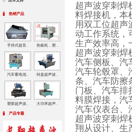
技术支持
超声波穿刺焊
料焊接机，本
热销产品
用双工位超声
动工作系统，
生产效率高，
手持式超音..
热板机，塑..
超声波穿刺焊
汽车侧板、汽
汽车轮毂罩、
汽车蓄电池..
转盘超声波..
条、汽车防擦
门板、汽车排
料膜焊接，汽
塑胶超声波..
大功率超声..
汽车仪表台、
产品专题
超声波穿刺焊
翔从设计、生