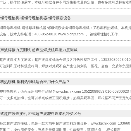
广泛，操作简便易学，本机可根据各种不同焊接要求量身定做，也有多款可选择标准型
铜螺母埋植机-铜螺母埋植机器-螺母镶嵌设备
铜螺母埋植机-铜螺母埋植机器-螺母镶嵌设备铜螺母埋植机：又称塑料热熔机、本机
备，技术支持电话：400-052-8816 www.bjchjx.com 。 铜螺母埋植机工作..
超声波焊接力度测试-超声波焊接机焊接力度测试
超声波焊接力度测试：超声波焊接机适合焊接各种热性塑料工件，13522089653 010-6080
可达到和原材料强度相同，焊接对外观不会产生任何划伤、压花、变色、变质等负面影
塑料热铆机-塑料热铆机适合应用什么产品？
塑料热铆机：适合应用那些产品呢？www.bjchjx.com 13522089653 010-60
可一次多点热铆，也可以单点或者正面积熔接，热铆美观牢固，可根据不同产品定制各
柜式超声波焊接机-柜式超声波塑料焊接机种类区分
柜式超声波焊接机：也是一款大功率超声波塑料焊接设备，www.bjchjx.com 1336607
范围广，操作简便安全，整机质量坚固耐用，性能稳定，环保洁净。 柜式超声..