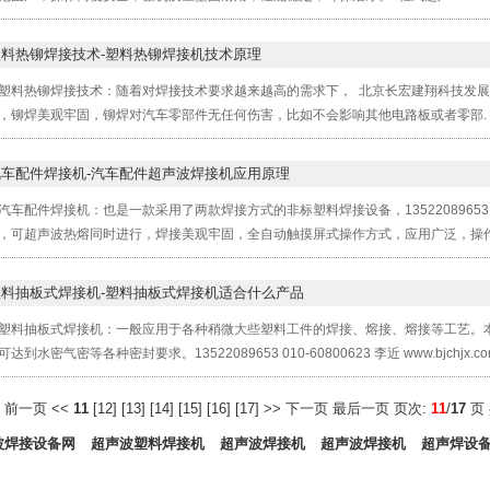
塑料热铆焊接技术-塑料热铆焊接机技术原理
塑料热铆焊接技术：随着对焊接技术要求越来越高的需求下， 北京长宏建翔科技发
，铆焊美观牢固，铆焊对汽车零部件无任何伤害，比如不会影响其他电路板或者零部.
汽车配件焊接机-汽车配件超声波焊接机应用原理
汽车配件焊接机：也是一款采用了两款焊接方式的非标塑料焊接设备，13522089653 01
，可超声波热熔同时进行，焊接美观牢固，全自动触摸屏式操作方式，应用广泛，操作
塑料抽板式焊接机-塑料抽板式焊接机适合什么产品
塑料抽板式焊接机：一般应用于各种稍微大些塑料工件的焊接、熔接、熔接等工艺。
达到水密气密等各种密封要求。13522089653 010-60800623 李近 www.bjchjx.com
页
前一页
<<
11
[
12
] [
13
] [
14
] [
15
] [
16
] [
17
]
>>
下一页
最后一页
页次:
11
/
17
页
波焊接设备网
超声波塑料焊接机
超声波焊接机
超声波焊接机
超声焊设