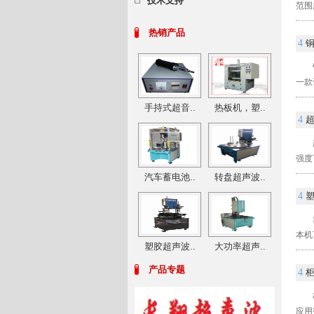
技术支持
范围
热销产品
4
一款设
手持式超音..
热板机，塑..
4
强度
汽车蓄电池..
转盘超声波..
4
本机
塑胶超声波..
大功率超声..
产品专题
4
应用